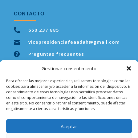
CONTACTO

650 237 885
vicepresidenciafeaadah@gmail.com


Preguntas frecuentes
Gestionar consentimiento
Para ofrecer las mejores experiencias, utilizamos tecnologías como las
LEGAL
cookies para almacenar y/o acceder a la información del dispositivo. El
consentimiento de estas tecnologías nos permitirá procesar datos
como el comportamiento de navegación o las identificaciones únicas
Aviso legal
en este sitio. No consentir o retirar el consentimiento, puede afectar
negativamente a ciertas características y funciones.
Política de privacidad
Política de cookies
Aceptar