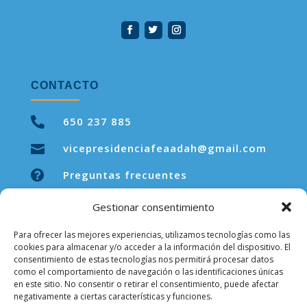
CONTACTO

650 237 885
vicepresidenciafeaadah@gmail.com


Preguntas frecuentes
Gestionar consentimiento
Para ofrecer las mejores experiencias, utilizamos tecnologías como las
LEGAL
cookies para almacenar y/o acceder a la información del dispositivo. El
consentimiento de estas tecnologías nos permitirá procesar datos
como el comportamiento de navegación o las identificaciones únicas
Aviso legal
en este sitio. No consentir o retirar el consentimiento, puede afectar
negativamente a ciertas características y funciones.
Política de privacidad