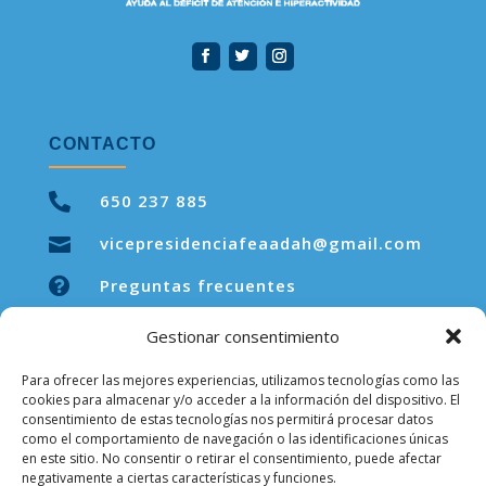
CONTACTO

650 237 885
vicepresidenciafeaadah@gmail.com


Preguntas frecuentes
Gestionar consentimiento
Para ofrecer las mejores experiencias, utilizamos tecnologías como las
LEGAL
cookies para almacenar y/o acceder a la información del dispositivo. El
consentimiento de estas tecnologías nos permitirá procesar datos
como el comportamiento de navegación o las identificaciones únicas
Aviso legal
en este sitio. No consentir o retirar el consentimiento, puede afectar
negativamente a ciertas características y funciones.
Política de privacidad