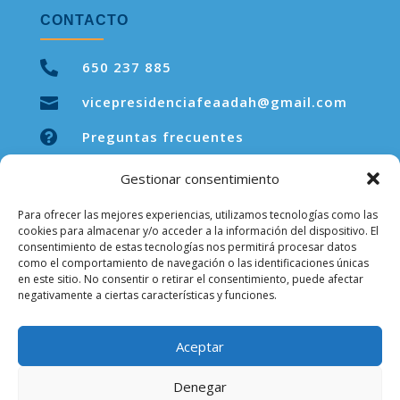
CONTACTO

650 237 885
vicepresidenciafeaadah@gmail.com


Preguntas frecuentes
Gestionar consentimiento
Para ofrecer las mejores experiencias, utilizamos tecnologías como las
LEGAL
cookies para almacenar y/o acceder a la información del dispositivo. El
consentimiento de estas tecnologías nos permitirá procesar datos
como el comportamiento de navegación o las identificaciones únicas
Aviso legal
en este sitio. No consentir o retirar el consentimiento, puede afectar
negativamente a ciertas características y funciones.
Política de privacidad
Política de cookies
Aceptar
Denegar