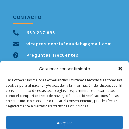
CONTACTO

650 237 885
vicepresidenciafeaadah@gmail.com


Preguntas frecuentes
Gestionar consentimiento
Para ofrecer las mejores experiencias, utilizamos tecnologías como las
LEGAL
cookies para almacenar y/o acceder a la información del dispositivo. El
consentimiento de estas tecnologías nos permitirá procesar datos
como el comportamiento de navegación o las identificaciones únicas
Aviso legal
en este sitio. No consentir o retirar el consentimiento, puede afectar
negativamente a ciertas características y funciones.
Política de privacidad
Política de cookies
Aceptar