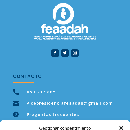
CONTACTO

650 237 885
vicepresidenciafeaadah@gmail.com


Preguntas frecuentes
Gestionar consentimiento