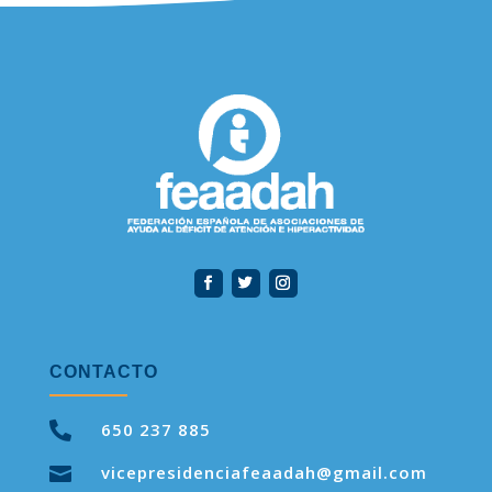
CONTACTO

650 237 885
vicepresidenciafeaadah@gmail.com
