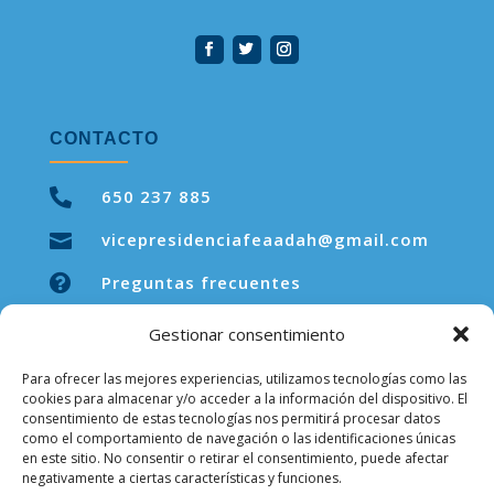
CONTACTO

650 237 885
vicepresidenciafeaadah@gmail.com


Preguntas frecuentes
Gestionar consentimiento
Para ofrecer las mejores experiencias, utilizamos tecnologías como las
LEGAL
cookies para almacenar y/o acceder a la información del dispositivo. El
consentimiento de estas tecnologías nos permitirá procesar datos
como el comportamiento de navegación o las identificaciones únicas
Aviso legal
en este sitio. No consentir o retirar el consentimiento, puede afectar
negativamente a ciertas características y funciones.
Política de privacidad