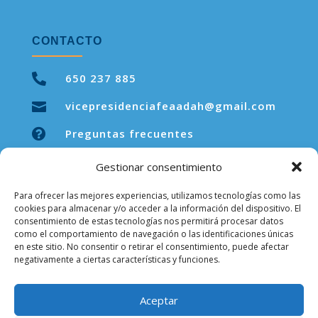
CONTACTO

650 237 885
vicepresidenciafeaadah@gmail.com


Preguntas frecuentes
Gestionar consentimiento
Para ofrecer las mejores experiencias, utilizamos tecnologías como las
LEGAL
cookies para almacenar y/o acceder a la información del dispositivo. El
consentimiento de estas tecnologías nos permitirá procesar datos
como el comportamiento de navegación o las identificaciones únicas
Aviso legal
en este sitio. No consentir o retirar el consentimiento, puede afectar
negativamente a ciertas características y funciones.
Política de privacidad
Política de cookies
Aceptar