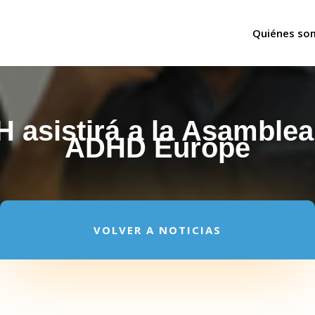
Quiénes so
asistirá a la Asamblea
ADHD Europe
VOLVER A NOTICIAS