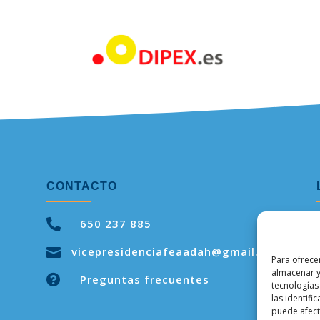
CONTACTO

650 237 885
vicepresidenciafeaadah@gmail.com

Para ofrece
almacenar y

Preguntas frecuentes
tecnologías
las identifi
puede afecta