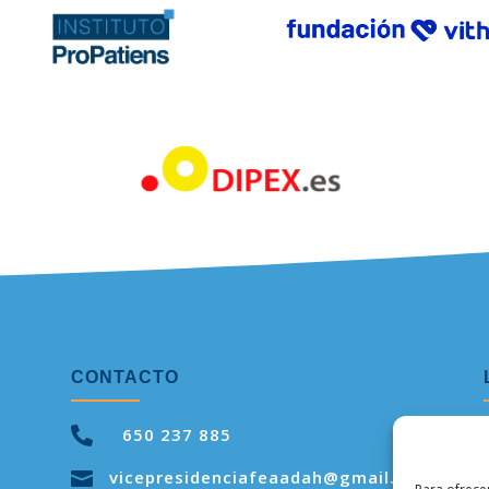
CONTACTO

650 237 885
vicepresidenciafeaadah@gmail.com
