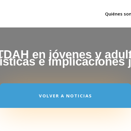
Quiénes so
TDAH en jóvenes y adul
ísticas e implicaciones j
VOLVER A NOTICIAS