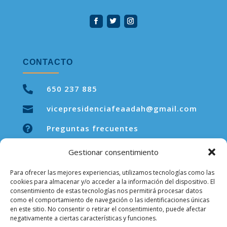
CONTACTO

650 237 885
vicepresidenciafeaadah@gmail.com


Preguntas frecuentes
Gestionar consentimiento
Para ofrecer las mejores experiencias, utilizamos tecnologías como las
LEGAL
cookies para almacenar y/o acceder a la información del dispositivo. El
consentimiento de estas tecnologías nos permitirá procesar datos
como el comportamiento de navegación o las identificaciones únicas
Aviso legal
en este sitio. No consentir o retirar el consentimiento, puede afectar
negativamente a ciertas características y funciones.
Política de privacidad