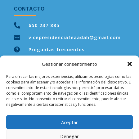
CONTACTO

650 237 885
vicepresidenciafeaadah@gmail.com


Preguntas frecuentes
Gestionar consentimiento
Para ofrecer las mejores experiencias, utilizamos tecnologías como las
LEGAL
cookies para almacenar y/o acceder a la información del dispositivo. El
consentimiento de estas tecnologías nos permitirá procesar datos
como el comportamiento de navegación o las identificaciones únicas
Aviso legal
en este sitio. No consentir o retirar el consentimiento, puede afectar
negativamente a ciertas características y funciones.
Política de privacidad
Política de cookies
Aceptar
Denegar