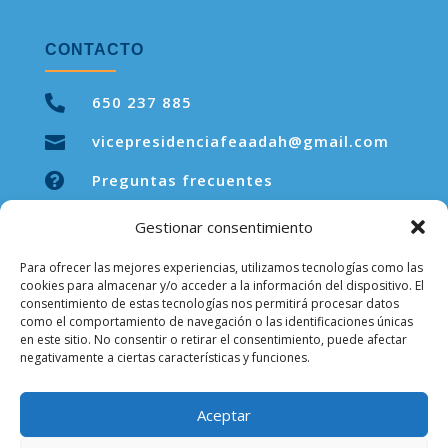
CONTACTO

650 237 885
vicepresidenciafeaadah@gmail.com


Preguntas frecuentes
Gestionar consentimiento
Para ofrecer las mejores experiencias, utilizamos tecnologías como las
LEGAL
cookies para almacenar y/o acceder a la información del dispositivo. El
consentimiento de estas tecnologías nos permitirá procesar datos
como el comportamiento de navegación o las identificaciones únicas
Aviso legal
en este sitio. No consentir o retirar el consentimiento, puede afectar
negativamente a ciertas características y funciones.
Política de privacidad
Política de cookies
Aceptar