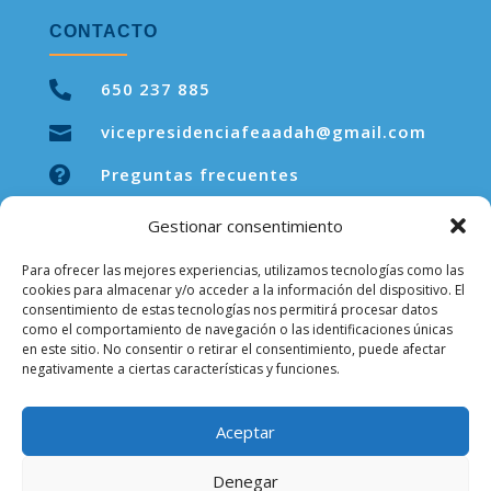
CONTACTO

650 237 885
vicepresidenciafeaadah@gmail.com


Preguntas frecuentes
Gestionar consentimiento
Para ofrecer las mejores experiencias, utilizamos tecnologías como las
LEGAL
cookies para almacenar y/o acceder a la información del dispositivo. El
consentimiento de estas tecnologías nos permitirá procesar datos
como el comportamiento de navegación o las identificaciones únicas
Aviso legal
en este sitio. No consentir o retirar el consentimiento, puede afectar
negativamente a ciertas características y funciones.
Política de privacidad
Política de cookies
Aceptar
Denegar