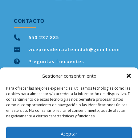
CONTACTO

650 237 885
vicepresidenciafeaadah@gmail.com


Preguntas frecuentes
Gestionar consentimiento
Para ofrecer las mejores experiencias, utilizamos tecnologías como las
LEGAL
cookies para almacenar y/o acceder a la información del dispositivo. El
consentimiento de estas tecnologías nos permitirá procesar datos
como el comportamiento de navegación o las identificaciones únicas
Aviso legal
en este sitio. No consentir o retirar el consentimiento, puede afectar
negativamente a ciertas características y funciones.
Política de privacidad
Política de cookies
Aceptar