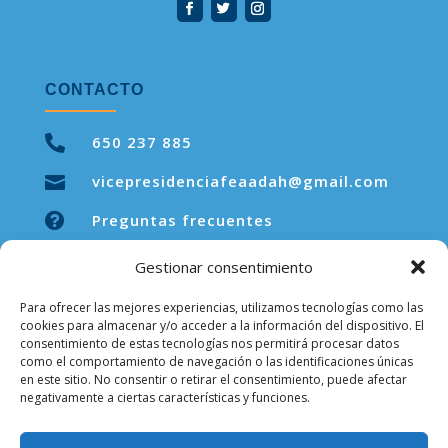
CONTACTO

650 237 885
vicepresidenciafeaadah@gmail.com


Preguntas frecuentes
Gestionar consentimiento
Para ofrecer las mejores experiencias, utilizamos tecnologías como las
LEGAL
cookies para almacenar y/o acceder a la información del dispositivo. El
consentimiento de estas tecnologías nos permitirá procesar datos
como el comportamiento de navegación o las identificaciones únicas
Aviso legal
en este sitio. No consentir o retirar el consentimiento, puede afectar
negativamente a ciertas características y funciones.
Política de privacidad
Política de cookies