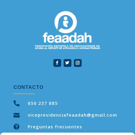
CONTACTO

650 237 885
vicepresidenciafeaadah@gmail.com


Preguntas frecuentes