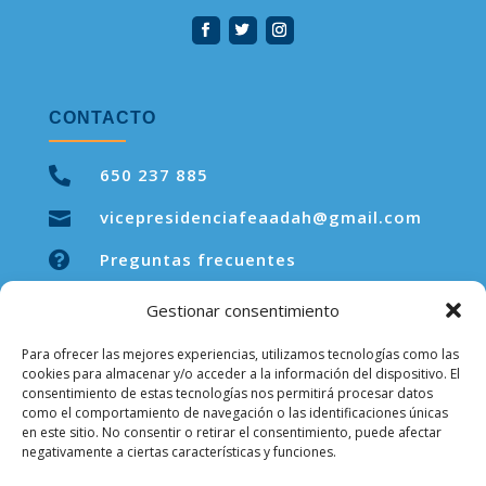
CONTACTO

650 237 885
vicepresidenciafeaadah@gmail.com


Preguntas frecuentes
Gestionar consentimiento
Para ofrecer las mejores experiencias, utilizamos tecnologías como las
LEGAL
cookies para almacenar y/o acceder a la información del dispositivo. El
consentimiento de estas tecnologías nos permitirá procesar datos
como el comportamiento de navegación o las identificaciones únicas
Aviso legal
en este sitio. No consentir o retirar el consentimiento, puede afectar
negativamente a ciertas características y funciones.
Política de privacidad